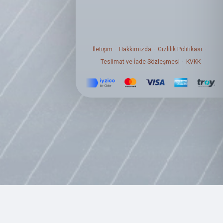
İletişim
Hakkımızda
Gizlilik Politikası
Teslimat ve İade Sözleşmesi
KVKK