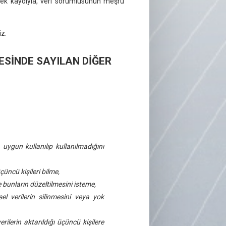
emek kaydıyla, veri sorumlusunun meşru
iz.
DESİNDE SAYILAN DİĞER
 uygun kullanılıp kullanılmadığını
üçüncü kişileri bilme,
e bunların düzeltilmesini isteme,
l verilerin silinmesini veya yok
erilerin aktarıldığı üçüncü kişilere