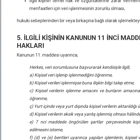
İlgili kişinin temel hak ve özgürlüklerine zarar verm
menfaatleri için veri işlenmesinin zorunlu olması,
hukuki sebeplerinden bir veya birkaçına bağlı olarak işlemektey
5. İLGİLİ KİŞİNİN KANUNUN 11 İNCİ MAD
HAKLARI
Kanunun 11. maddesi uyarınca;
Herkes, veri sorumlusuna başvurarak kendisiyle ilgili;
a) Kişisel veri işlenip işlenmediğini öğrenme,
b) Kişisel verileri işlenmişse buna ilişkin bilgi talep etme,
c) Kişisel verilerin işlenme amacını ve bunların amacına
öğrenme,
ç) Yurt içinde veya yurt dışında kişisel verilerin aktarıldığı 
d) Kişisel verilerin eksik veya yanlış işlenmiş olması hâlind
e) 7 nci maddede öngörülen şartlar çerçevesinde kişise
edilmesini isteme,
f) (d) ve (e) bentleri uyarınca yapılan işlemlerin, kişisel v