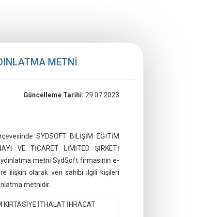
AYDINLATMA METNİ
Güncelleme Tarihi:
29.07.2023
 çerçevesinde SYDSOFT BİLİŞİM EĞİTİM
AYİ VE TİCARET LİMİTED ŞİRKETİ
 aydınlatma metni SydSoft firmasının e-
e ilişkin olarak veri sahibi ilgili kişileri
ydınlatma metnidir.
M KIRTASİYE İTHALAT İHRACAT