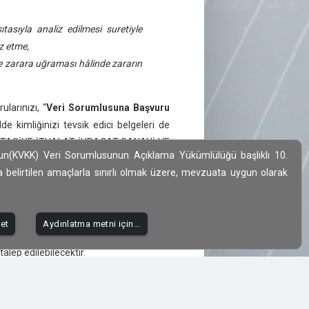
tasıyla analiz edilmesi suretiyle
z etme,
yle zarara uğraması hâlinde zararın
larınızı, “
Veri Sorumlusuna Başvuru
e kimliğinizi tevsik edici belgeleri de
IRTASİYE İTHALAT İHRACAT SANAYİ VE
nun(KVKK) Veri Sorumlusunun Açıklama Yükümlülüğü başlıklı 10.
T TOWERS NO: 47 B İÇ KAPI NO: 2601
da belirtilen amaçlarla sınırlı olmak üzere, mevzuata uygun olarak
a
iletisim@e-udf.com
e-posta adresine
n içinde başvurularınız ücretsiz olarak
et
Aydınlatma metni için...
tirmesi halinde Kişisel Verileri Koruma
alep edilebilecektir.