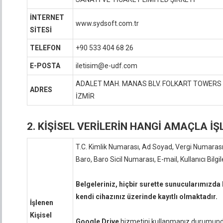
İNTERNET
www.sydsoft.com.tr
SİTESİ
TELEFON
+90 533 404 68 26
E-POSTA
iletisim@e-udf.com
ADALET MAH. MANAS BLV. FOLKART TOWERS NO
ADRES
İZMİR
2. KİŞİSEL VERİLERİN HANGİ AMAÇLA İ
T.C. Kimlik Numarası, Ad Soyad, Vergi Numaras
Baro, Baro Sicil Numarası, E-mail, Kullanıcı Bilgiler
Belgeleriniz, hiçbir surette sunucularımızda
kendi cihazınız üzerinde kayıtlı olmaktadır.
İşlenen
Kişisel
Google Drive
hizmetini kullanmanız durumund