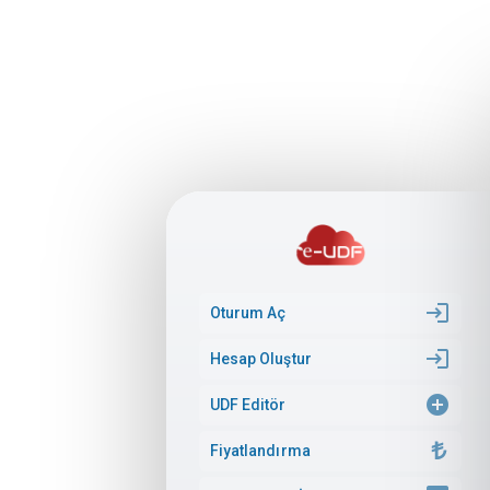
login
Oturum Aç
login
Hesap Oluştur
add_circle
UDF Editör
Fiyatlandırma