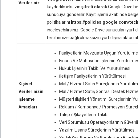
Verileriniz
kaydedilmeksizin
şifreli olarak
Google Drive he
sunucuya gönderilir. Kayıt işlemi akabinde belge 
politikalarını
https://policies.google.com/tec
inceleyebilirsiniz. Google Drive sunucuları
yurt d
tercihimize bağlı olmaksızın yurt dışına aktarılab
Faaliyetlerin Mevzuata Uygun Yürütülme
Finans Ve Muhasebe İşlerinin Yürütülme
Hukuk İşlerinin Takibi Ve Yürütülmesi
İletişim Faaliyetlerinin Yürütülmesi
Kişisel
Mal / Hizmet Satış Süreçlerinin Yürütülm
Verilerinizin
Mal / Hizmet Satış Sonrası Destek Hizme
İşlenme
Müşteri İlişkileri Yönetimi Süreçlerinin Y
Amaçları
Reklam / Kampanya / Promosyon Süreçle
Talep / Şikayetlerin Takibi
Veri Sorumlusu Operasyonlarının Güvenli
Yazılım Lisans Süreçlerinin Yürütülmesi
Yetkili Kişi, Kurum Ve Kuruluşlara Bilgi Ve