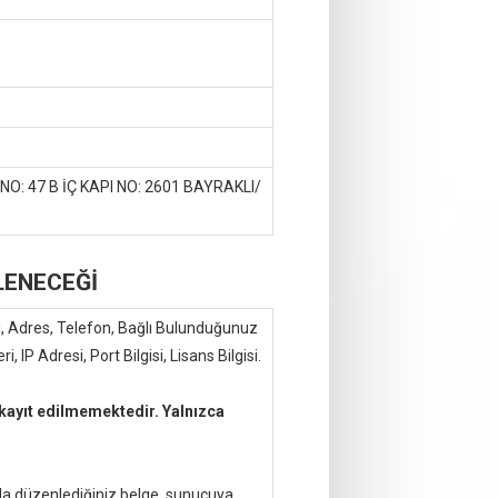
: 47 B İÇ KAPI NO: 2601 BAYRAKLI/
ŞLENECEĞİ
ı, Adres, Telefon, Bağlı Bulunduğunuz
i, IP Adresi, Port Bilgisi, Lisans Bilgisi.
 kayıt edilmemektedir. Yalnızca
a düzenlediğiniz belge, sunucuya