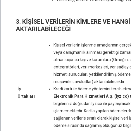
3. KİŞİSEL VERİLERİN KİMLERE VE HAN
AKTARILABİLECEĞİ
Kişisel verilerin işlenme amaçlarının gerçek
veya danışmanlık alınması gerektiği zama
alınan üçüncü kişi ve kurumlara (Örneğin; o
entegratörleri, veri merkezleri, yer sağlayı
hizmeti sunucuları, yetkilendirilmiş ödeme
müşavirler, avukatlar) aktarılabilecektir.
İş
Kredi kartı ile ödeme yöntemini tercih etm
Ortakları
Elektronik Para Hizmetleri A.Ş. (Iyzico)
t
bilgileriniz doğrudan Iyzico ile paylaşılacaktı
işlememektedir. Kartla yapılan ödemelerde
sağlanan verilerle sınırlı olarak kişisel ve
ödeme sırasında sağlamış olduğunuz bilgile