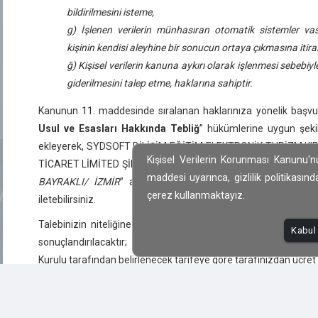
bildirilmesini isteme,
g) İşlenen verilerin münhasıran otomatik sistemler vası
kişinin kendisi aleyhine bir sonucun ortaya çıkmasına itira
ğ) Kişisel verilerin kanuna aykırı olarak işlenmesi sebebi
giderilmesini talep etme, haklarına sahiptir.
Kanunun 11. maddesinde sıralanan haklarınıza yönelik başvuru
Usul ve Esasları Hakkında Tebliğ
” hükümlerine uygun şekild
ekleyerek, SYDSOFT BİLİŞİM EĞİTİM ELEKTRONİK TURİZM K
Kişisel Verilerin Korunması Kanunu'
TİCARET LİMİTED ŞİRKETİ “
ADALET MAH. MANAS BLV. FOLKAR
maddesi uyarınca, gizlilik politikasın
BAYRAKLI/ İZMİR
” adresine yazılı olarak gönderebilir vey
çerez kullanmaktayız.
iletebilirsiniz.
Talebinizin niteliğine göre en kısa sürede ve en geç otuz gü
Kabul 
sonuçlandırılacaktır; ancak işlemin ayrıca bir maliyet gerek
Kurulu tarafından belirlenecek tarifeye göre tarafınızdan ücret t