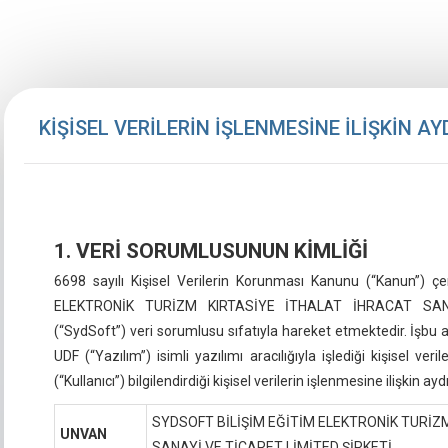
KİŞİSEL VERİLERİN İŞLENMESİNE İLİŞKİN 
1. VERİ SORUMLUSUNUN KİMLİĞİ
6698 sayılı Kişisel Verilerin Korunması Kanunu (“Kanun”)
ELEKTRONİK TURİZM KIRTASİYE İTHALAT İHRACAT SAN
(“SydSoft”) veri sorumlusu sıfatıyla hareket etmektedir. İşbu
UDF (“Yazılım”) isimli yazılımı aracılığıyla işlediği kişisel veriler
(“Kullanıcı”) bilgilendirdiği kişisel verilerin işlenmesine ilişkin a
SYDSOFT BİLİŞİM EĞİTİM ELEKTRONİK TURİZ
UNVAN
SANAYİ VE TİCARET LİMİTED ŞİRKETİ